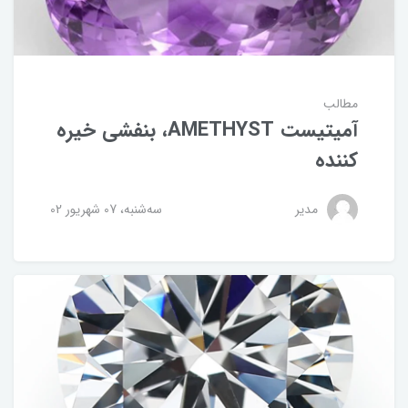
مطالب
آمیتیست AMETHYST، بنفشی خیره
کننده
مدیر
ﺳﻪشنبه، 07 شهریور 02